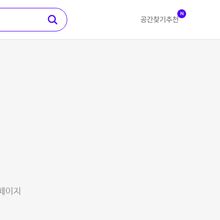
N
공간찾기
추천
 페이지