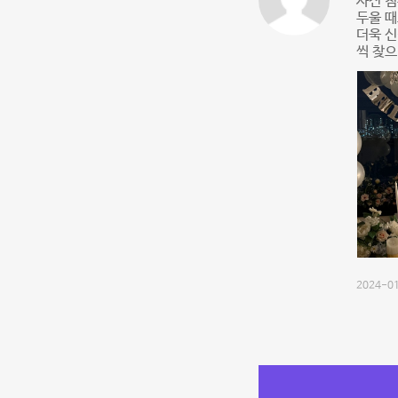
사진 첨
두울 때
더욱 신
씩 찾으
2024-01