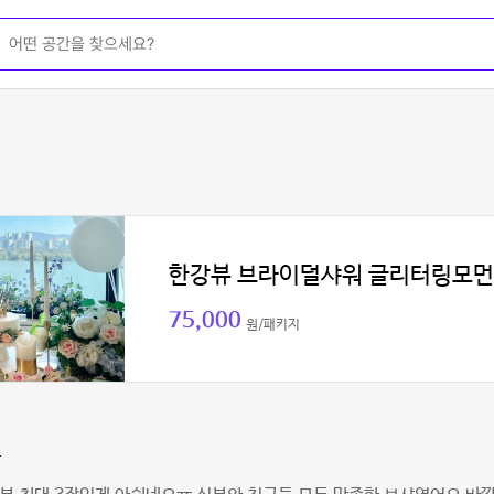
한강뷰 브라이덜샤워 글리터링모
75,000
원/패키지
밥