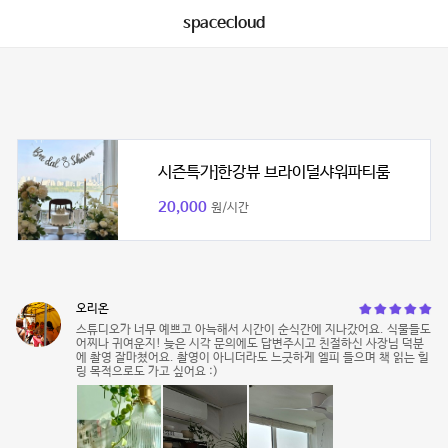
spacecloud
시즌특가]한강뷰 브라이덜샤워파티룸
20,000
원/시간
오리온
스튜디오가 너무 예쁘고 아늑해서 시간이 순식간에 지나갔어요. 식물들도
어찌나 귀여운지! 늦은 시각 문의에도 답변주시고 친절하신 사장님 덕분
에 촬영 잘마쳤어요. 촬영이 아니더라도 느긋하게 엘피 들으며 책 읽는 힐
링 목적으로도 가고 싶어요 :)