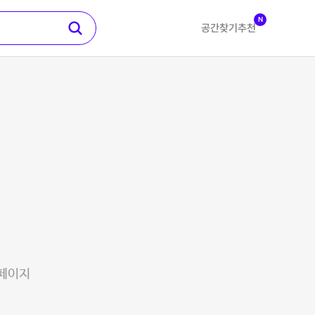
N
공간찾기
추천
 페이지