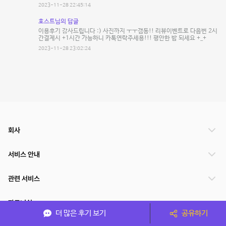
2023-11-28 22:45:14
호스트님의 답글
이용후기 감사드립니다 :) 사진까지 ㅜㅜ갬동!! 리뷰이벤트로 다음번 2시
간결제시 +1시간 가능하니 카톡연락주세용!!! 평안한 밤 되세요 +_+
2023-11-28 23:02:24
회사
서비스 안내
관련 서비스
파트너쉽
더 많은 후기 보기
공유하기