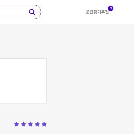
N
공간찾기
추천