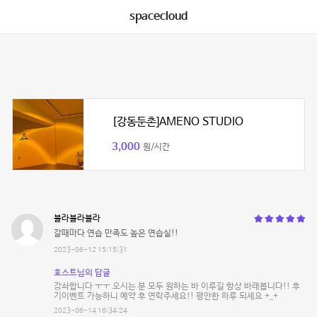
spacecloud
[강동둔촌]AMENO STUDIO
3,000
원/시간
블라블라블라
갈때마다 연습 만족도 높은 연습실!!
2023-06-12 15:15:31
호스트님의 답글
감솨합니다 ㅜㅜ 오시는 분 모두 원하는 바 이루길 항상 바래봅니다!! 후
기이벤트 가능하니 예약 후 연락주세요!! 평안한 하루 되세요 +_+
2023-06-14 16:34:24