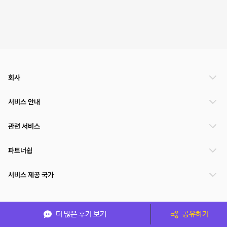
회사
서비스 안내
관련 서비스
파트너쉽
서비스 제공 국가
(주)NSPACE 사업자정보
더 많은 후기 보기
공유하기