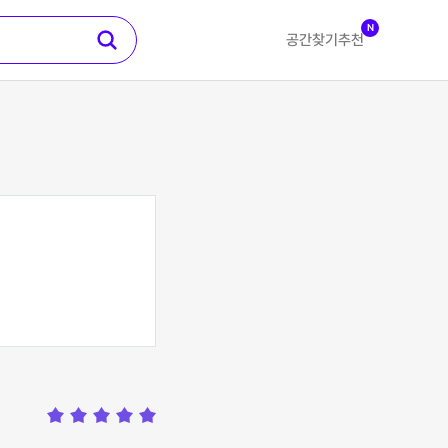
N
공간찾기
추천