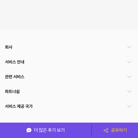
회사
서비스 안내
관련 서비스
파트너쉽
서비스 제공 국가
(주)NSPACE 사업자정보
더 많은 후기 보기
공유하기