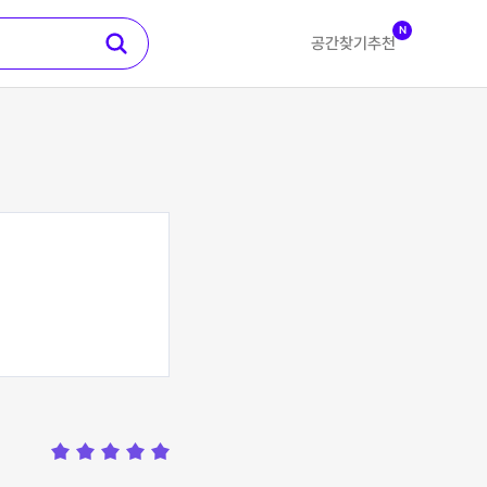
N
공간찾기
추천