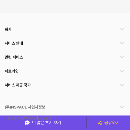
회사
서비스 안내
관련 서비스
파트너쉽
서비스 제공 국가
(주)NSPACE 사업자정보
이용약관
개인정보처리방침
운영정책
더 많은 후기 보기
공유하기
스페이스클라우드는 통신판매중개자이며 통신판매의 당사자가 아닙니다. 따라서 스페이스클
라우드는 공간 거래정보 및 거래에 대해 책임지지 않습니다.