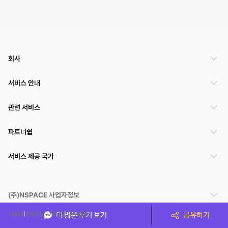
회사
서비스 안내
관련 서비스
파트너쉽
서비스 제공 국가
(주)NSPACE 사업자정보
이용약관
개인정보처리방침
운영정책
더 많은 후기 보기
공유하기
스페이스클라우드는 통신판매중개자이며 통신판매의 당사자가 아닙니다. 따라서 스페이스클