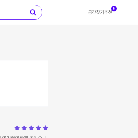
N
공간찾기
추천