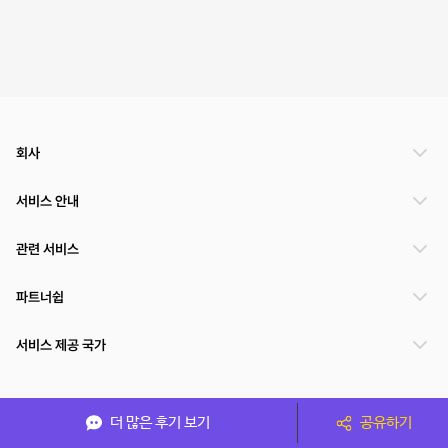
회사
서비스 안내
관련 서비스
파트너쉽
서비스 제공 국가
(주)NSPACE 사업자정보
더 많은 후기 보기
공유하기