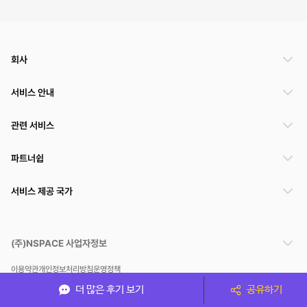
회사
서비스 안내
관련 서비스
파트너쉽
서비스 제공 국가
(주)NSPACE 사업자정보
이용약관
개인정보처리방침
운영정책
스페이스클라우드는 통신판매중개자이며 통신판매의 당사자가 아닙니다. 따라서 스페이스클
더 많은 후기 보기
공유하기
라우드는 공간 거래정보 및 거래에 대해 책임지지 않습니다.