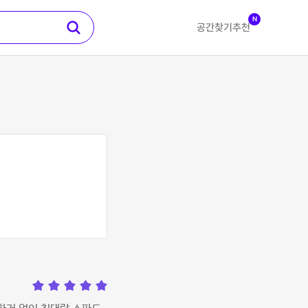
N
공간찾기
추천