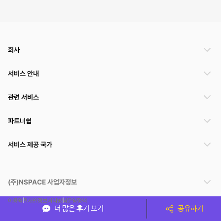
회사
서비스 안내
관련 서비스
파트너쉽
서비스 제공 국가
(주)NSPACE 사업자정보
이용약관
개인정보처리방침
운영정책
더 많은 후기 보기
공유하기
스페이스클라우드는 통신판매중개자이며 통신판매의 당사자가 아닙니다. 따라서 스페이스클
라우드는 공간 거래정보 및 거래에 대해 책임지지 않습니다.