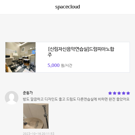
spacecloud
[신림자신음악연습실]드럼피아노합
주
5,000
원/시간
준둥가
방도 깔끔하고 디자인도 좋고 드럼도 다른연습실에 비하면 완전 좋았어요
2023-10-16 20:11:53