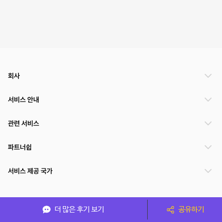
회사
서비스 안내
관련 서비스
파트너쉽
서비스 제공 국가
(주)NSPACE 사업자정보
더 많은 후기 보기
공유하기