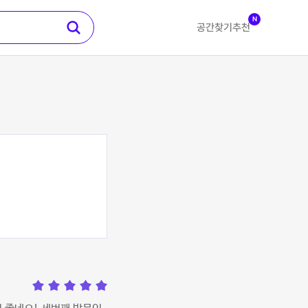
N
공간찾기
추천