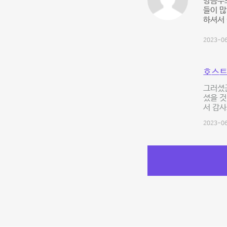
방음부스
들이 많
하셔서 
2023-06
호스트
그러셨군
셨을 
서 감사
2023-06