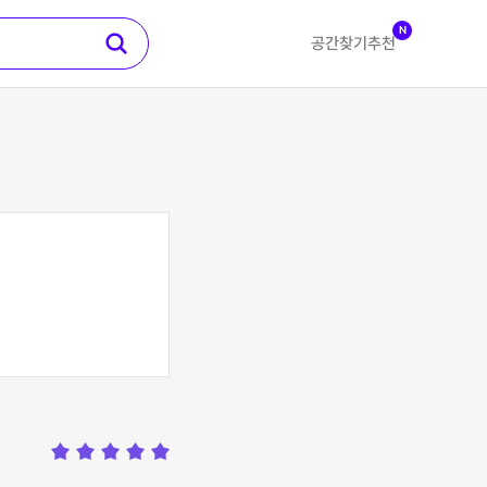
N
공간찾기
추천