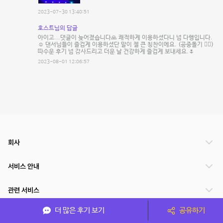
2023-07-30 13:40:51
호스트님의 답글
아이고...댓글이 늦어졌습니다🙏 쾌적하게 이용하셨다니 넘 다행입니다.
☺ 댄서님들이 즐겁게 이용하셨단 말이 젤 큰 칭찬이에요. (공중돌기 🤸‍♀️)
따수운 후기 넘 감사드리고 더운 날 건강하게 즐겁게 보내세요.🌷
2023-08-01 12:06:57
회사
서비스 안내
관련 서비스
더 많은 후기 보기
공유하기
파트너쉽