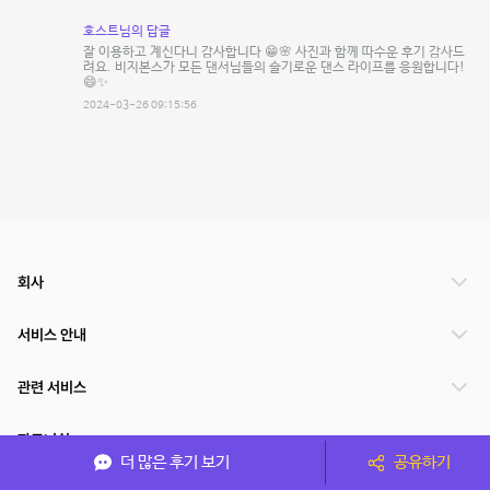
호스트님의 답글
잘 이용하고 계신다니 감사합니다 😁🌸 사진과 함께 따수운 후기 감사드
려요. 비지본스가 모든 댄서님들의 슬기로운 댄스 라이프를 응원합니다!
😄✨️
2024-03-26 09:15:56
회사
서비스 안내
관련 서비스
파트너쉽
더 많은 후기 보기
공유하기