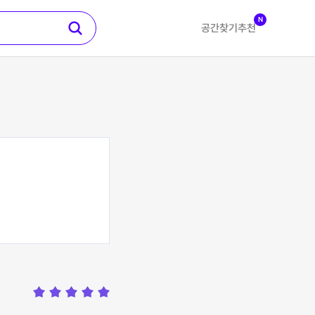
N
공간찾기
추천