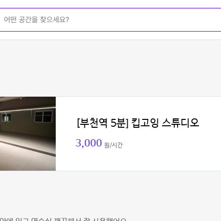
[부천역 5분] 킵고잉 스튜디오
3,000
원/시간