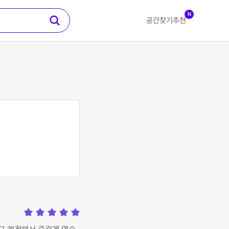
N
공간찾기
추천