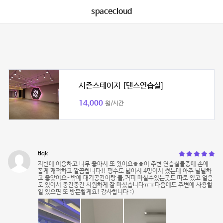
spacecloud
시즌스테이지 [댄스연습실]
14,000
원/시간
tlqk
저번에 이용하고 너무 좋아서 또 왔어요ㅎㅎ이 주변 연습실들중에 손에
꼽게 쾌적하고 깔끔합니다!! 평수도 넓어서 4명이서 썼는데 아주 널널하
고 좋았어요~밖에 대기공간이랑 물,커피 마실수있는곳도 따로 있고 얼음
도 있어서 중간중간 시원하게 잘 마셨습니다ㅠㅠ다음에도 주변에 사용할
일 있으면 또 방문할게요! 감사합니다 :)