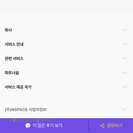
회사
서비스 안내
관련 서비스
파트너쉽
서비스 제공 국가
(주)NSPACE 사업자정보
이용약관
개인정보처리방침
운영정책
더 많은 후기 보기
공유하기
스페이스클라우드는 통신판매중개자이며 통신판매의 당사자가 아닙니다. 따라서 스페이스클
라우드는 공간 거래정보 및 거래에 대해 책임지지 않습니다.