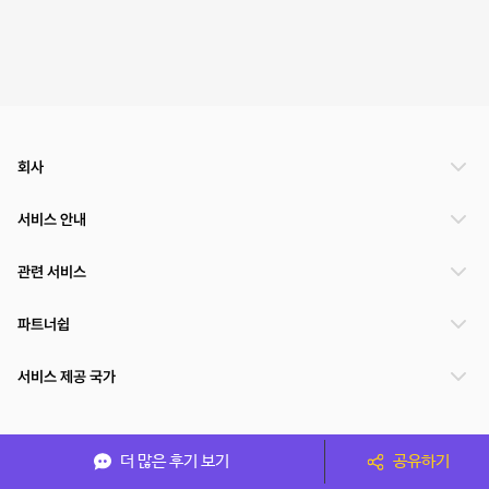
회사
서비스 안내
관련 서비스
파트너쉽
서비스 제공 국가
(주)NSPACE 사업자정보
더 많은 후기 보기
공유하기