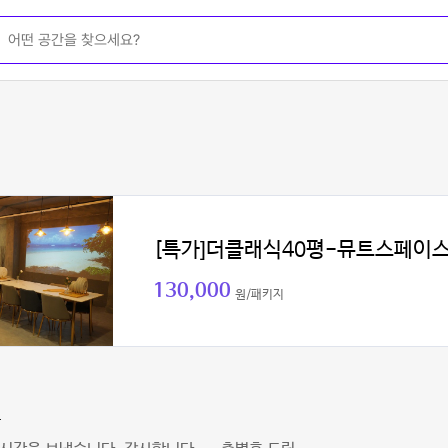
[특가]더클래식40평-뮤트스페이
130,000
원/패키지
혼