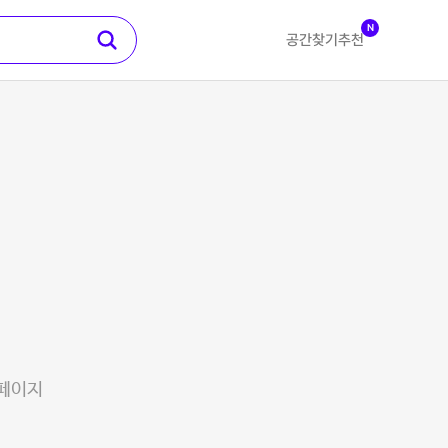
N
공간찾기
추천
 페이지