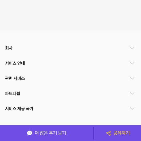
회사
서비스 안내
관련 서비스
파트너쉽
서비스 제공 국가
(주)NSPACE 사업자정보
더 많은 후기 보기
공유하기