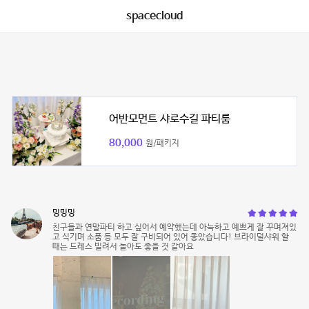
spacecloud
어반모먼트 샤로수길 파티룸
80,000
원/패키지
밍밍밍
친구들과 연말파티 하고 싶어서 예약했는데 아늑하고 예쁘게 잘 꾸며져있
고 식기며 소품 등 모두 잘 구비되어 있어 좋았습니다! 브라이덜샤워 할
때는 드레스 빌려서 놀아도 좋을 것 같아요