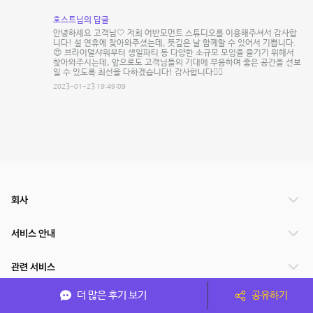
호스트님의 답글
안녕하세요 고객님🤍 저희 어반모먼트 스튜디오를 이용해주셔서 감사합
니다! 설 연휴에 찾아와주셨는데, 뜻깊은 날 함께할 수 있어서 기쁩니다.
😍 브라이덜샤워부터 생일파티 등 다양한 소규모 모임을 즐기기 위해서
찾아와주시는데, 앞으로도 고객님들의 기대에 부응하며 좋은 공간을 선보
일 수 있도록 최선을 다하겠습니다! 감사합니다🙇‍♀️
2023-01-23 19:49:09
회사
서비스 안내
관련 서비스
더 많은 후기 보기
공유하기
파트너쉽