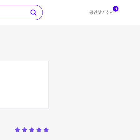
N
공간찾기
추천