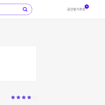
N
공간찾기
추천