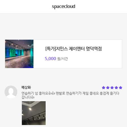
spacecloud
[특가]지민스 제이엔터 명덕역점
5,000
원/시간
배상화
연습하기 넘 좋아요👍👍 맨발로 연습하기가 제일 좋네요 흥겹게 즐기다
갑니다👍