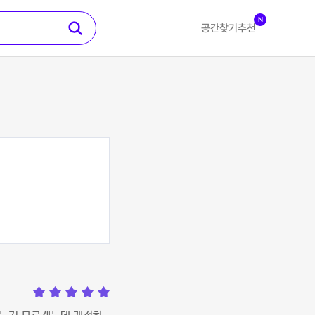
N
공간찾기
추천