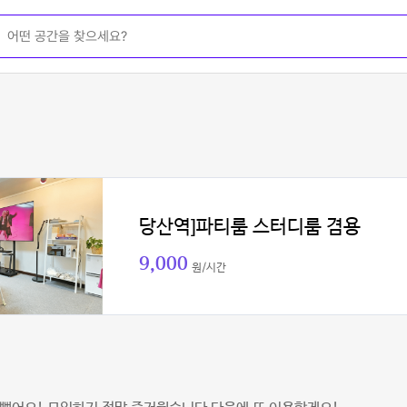
당산역]파티룸 스터디룸 겸용
9,000
원/시간
리