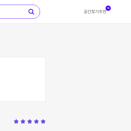
N
공간찾기
추천