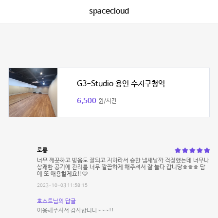
spacecloud
G3-Studio 용인 수지구청역
6,500
원/시간
로롱
너무 깨끗하고 방음도 잘되고 지하라서 습한 냄새날까 걱정했는데 너무나
상쾌한 공기에 관리를 너무 깔끔하게 해주셔서 잘 놀다 갑니당ㅎㅎㅎ 담
에 또 애용할게요!!🩷
2023-10-03 11:58:15
호스트님의 답글
이용해주셔서 감사합니다~~~!!