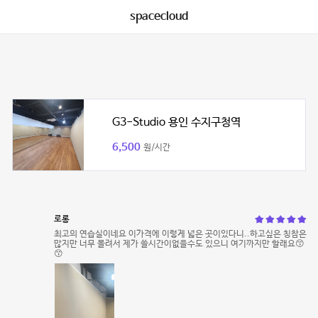
spacecloud
G3-Studio 용인 수지구청역
6,500
원/시간
로롱
최고의 연습실이네요 이가격에 이렇게 넓은 곳이있다니..하고싶은 칭참은
많지만 너무 몰려서 제가 쓸시간이없을수도 있으니 여기까지만 할래요😙
😙