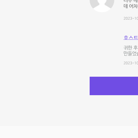
너무 깨
데 어
2023-10
호스트
귀한 후
만들었
2023-10