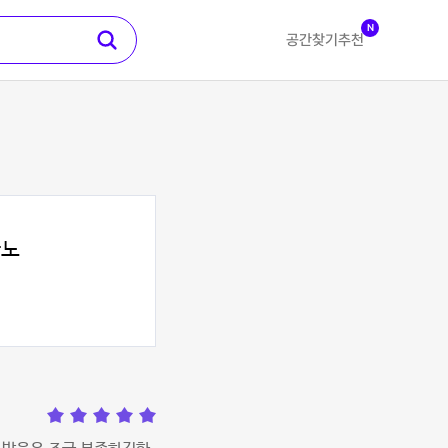
N
공간찾기
추천
아노