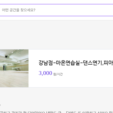
강남점-마온연습실-댄스연기,피
3,000
원/시간
O