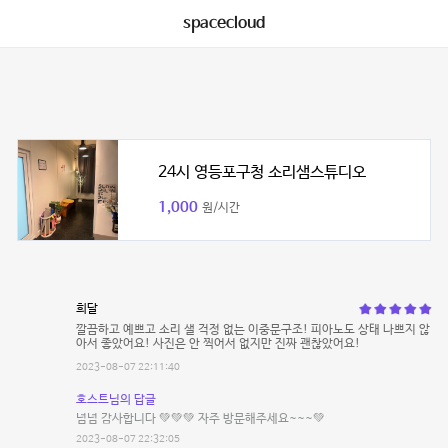
spacecloud
24시 영등포구청 소리샘스튜디오
1,000
원/시간
희달
깔끔하고 예쁘고 소리 샐 걱정 없는 이중문구조! 피아노도 상태 나쁘지 않
아서 좋았어요! 사진은 안 찍어서 없지만 진짜 괜찮았어요!
2023-08-07 22:11:40
호스트님의 답글
넘넘 감사합니다 💚💚💚 자주 방문해주세요~~~💚
2023-08-07 22:32:05