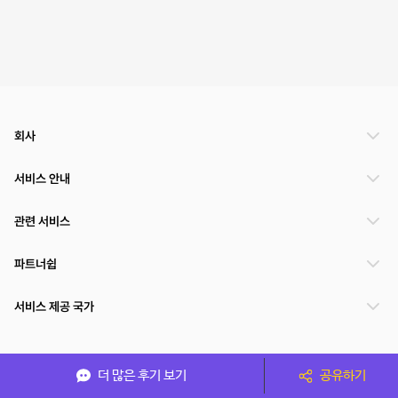
회사
서비스 안내
관련 서비스
파트너쉽
서비스 제공 국가
(주)NSPACE 사업자정보
더 많은 후기 보기
공유하기