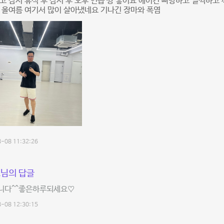
고 잠시 휴식 후 잠시 후 오후 연습 짱 좋어요 에어컨 빠방하고 널찍하고
 올여름 여기서 많이 살아냈네요 기나긴 장마와 폭염
-08 11:32:26
님의 답글
니다^^좋은하루되세요♡
-08 12:30:15