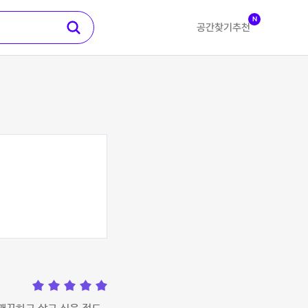
N
공간찾기
추천