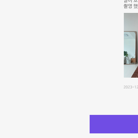
날이 
촬영 
2023-12