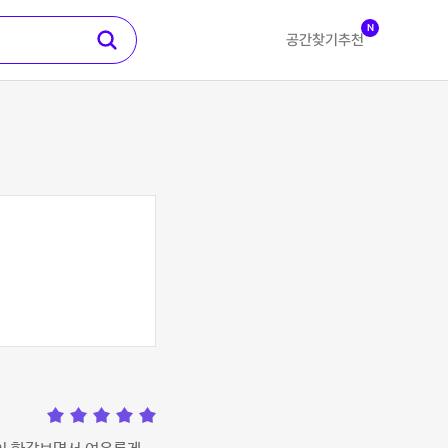
N
공간찾기
추천