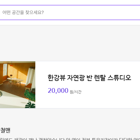
한강뷰 자연광 반 렌탈 스튜디오
20,000
원/시간
강철맨