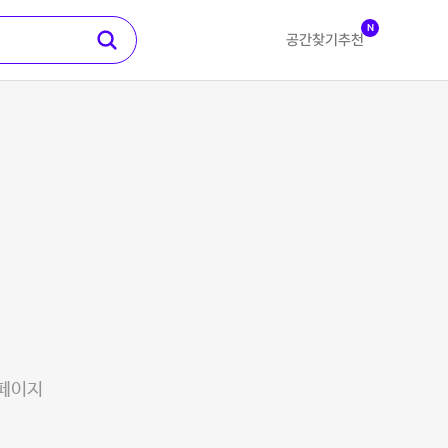
N
공간찾기
추천
 페이지