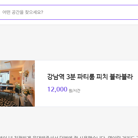
강남역 3분 파티룸 피치 블라블라
12,000
원/시간
피