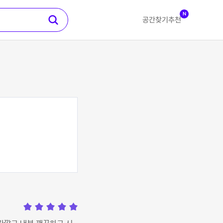
N
공간찾기
추천