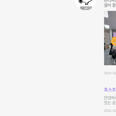
관리자분
설이 
2024-02
호스트
안녕하
있는 
2024-02