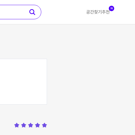
N
공간찾기
추천