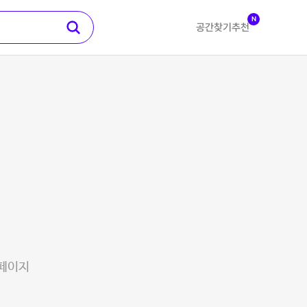
N
공간찾기
추천
 페이지