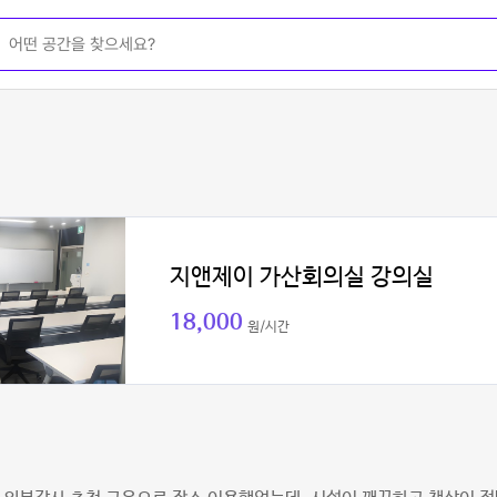
지앤제이 가산회의실 강의실
18,000
원/시간
천