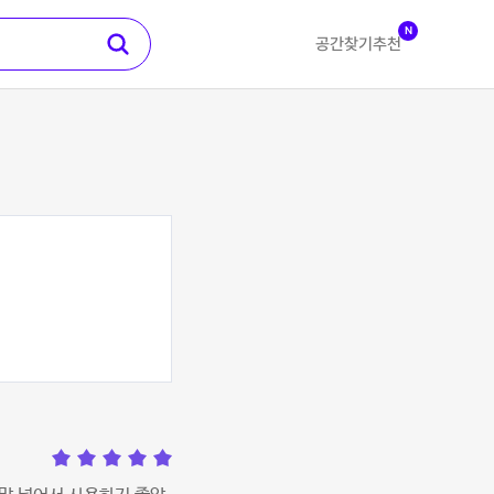
N
공간찾기
추천